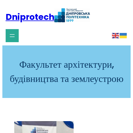
Перейти
до
Dniprotech
вмісту
Факультет архітектури,
будівництва та землеустрою